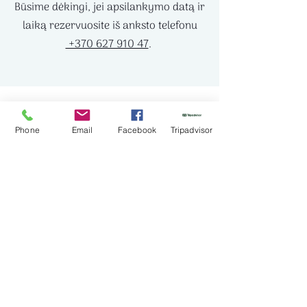
Būsime dėkingi, jei apsilankymo datą ir
laiką rezervuosite iš anksto telefonu
+370 627 910 47
.
Šventiniu laikotarpiu dirbame visomis
Phone
Email
Facebook
Tripadvisor
dienomis įprastu laiku.
Niekada nesuklysite
dovanodami laiko.
Dovanų kuponai