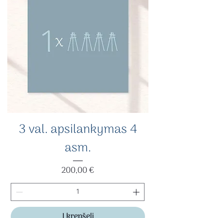
3 val. apsilankymas 4
asm.
Kaina
200,00 €
Į krepšelį