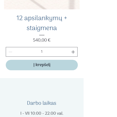
12 apsilankymų +
staigmena
Kaina
540,00 €
Į krepšelį
Darbo laikas
I - VII 10:00 - 22:00 val.