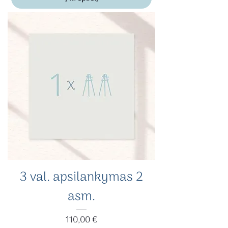
3 val. apsilankymas 2
asm.
Kaina
110,00 €