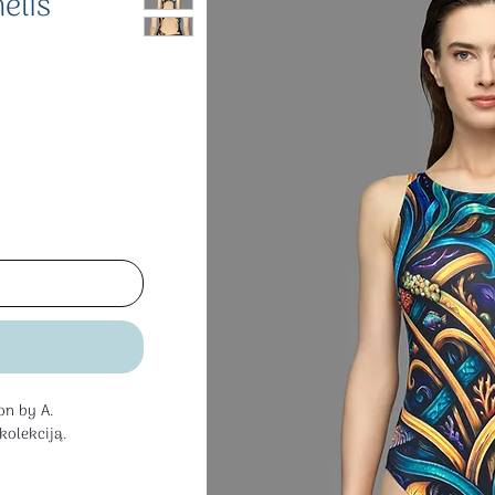
ėlis
on by A.
olekciją.
PA Brìcoła erdvei