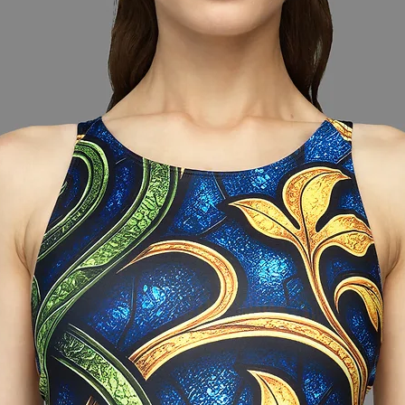
mo juostą aplink
ščiausiame krūtinės
mo juostą aplink
 juostą aplink
d pėdos yra
ydžių informacija ir