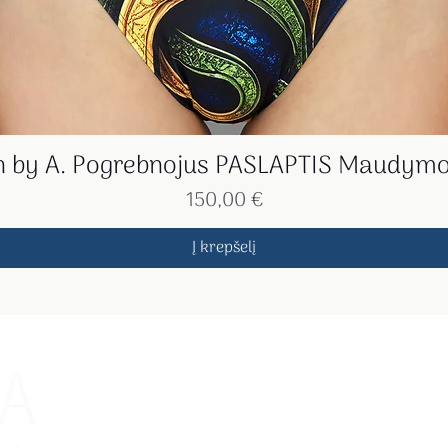
on by A. Pogrebnojus PASLAPTIS Maudymo
Greita peržiūra
Kaina
150,00 €
Į krepšelį