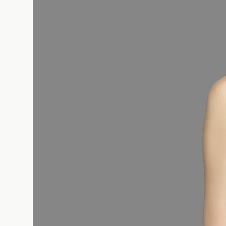
KRŪTINĖ (brest, cm) : Uždėkite matavi
krūtinę ir įsitikinkite, kad ji yra auk
taške, kai rankos nuleistos.
​LIEMUO (waist, cm) : Uždėkite matavi
siauresnę juosmens dalį.
KLUBAI (hips, cm) : Uždėkite matavimo
plačiausią klubų vietą, įsitikinant, ka
suglaustos ir stovite tiesiai.
Pasinaudokite pateikiama moteriškų d
apsipirkite greičiau bei patikimai.