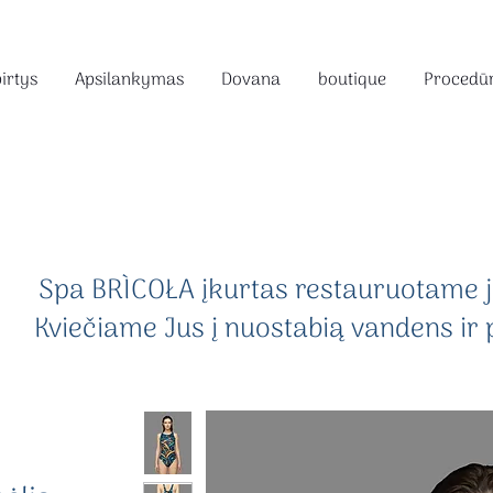
pirtys
Apsilankymas
Dovana
boutique
Procedū
Spa BRÌCOŁA įkurtas restauruotame j
Kviečiame Jus į nuostabią vandens ir 
.