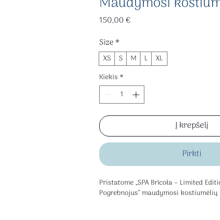
Maudymosi kostium
Price
150,00 €
Size
*
XS
S
M
L
XL
Kiekis
*
Į krepšelį
Pirkti
Pristatome „SPA Brìcoła – Limited Editi
Pogrebnojus“ maudymosi kostiumėlių k
Tai riboto leidimo kolekcija, sukurta S