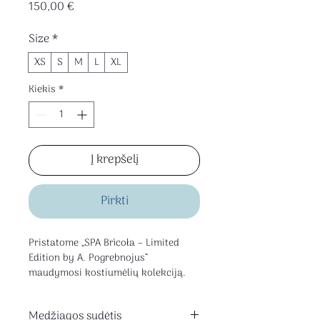
Price
150,00 €
Size
*
XS
S
M
L
XL
Kiekis
*
Į krepšelį
Pirkti
Pristatome „SPA Brìcoła – Limited
Edition by A. Pogrebnojus“
maudymosi kostiumėlių kolekciją.
Tai riboto leidimo kolekcija, sukurta
Medžiagos sudėtis
SPA Brìcoła erdvei Klaipėdoje —